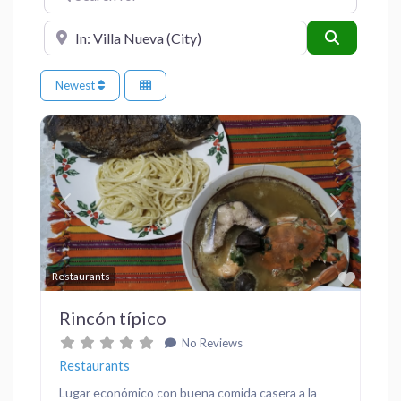
Near
Search
Newest
Previous
Next
Favor
Restaurants
Rincón típico
No Reviews
Restaurants
Lugar económico con buena comida casera a la